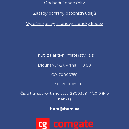
Obchodní podmínky
Zásady ochrany osobních údajů
Výroční zprávy, stanovy a etický kodex
Hnutí za aktivní mateřství, z.s.
Dlouhá 734/27, Praha 1, 110 00
IČO: 70800758
DIČ: CZ70800758
Číslo transparentního účtu: 2800358114/2010 (Fio
banka)
ham@iham.cz