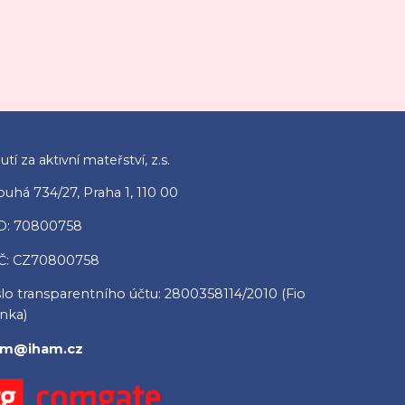
tí za aktivní mateřství, z.s.
ouhá 734/27, Praha 1, 110 00
O: 70800758
Č: CZ70800758
slo transparentního účtu: 2800358114/2010 (Fio
nka)
am@iham.cz